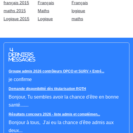
français 2015
Français
Français
maths 2015
Maths
logique
Logique 2015
Logique
maths
4
derniers
messages
Groupe admis 2026 contrôleurs OPCO et SURV + Entré...
je confirme
Demande disponibilité dès titularisation RQTH
Bonjour, Tu sembles avoir la chance d'être en bonne
santé.......
Résultats concours 2026 - liste admis et complémen...
Bonjour à tous, J'ai eu la chance d'être admis aux
deux...