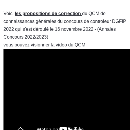
Voici
l
es p
ropositions de correction
du QCM de
connaissances générales du concours de controleur DGFIP
2022 qui s'est déroulé le 16 novembre 2022 - (Annales
Concours 2022/2023)
vous pouvez visionner la video du QCM :