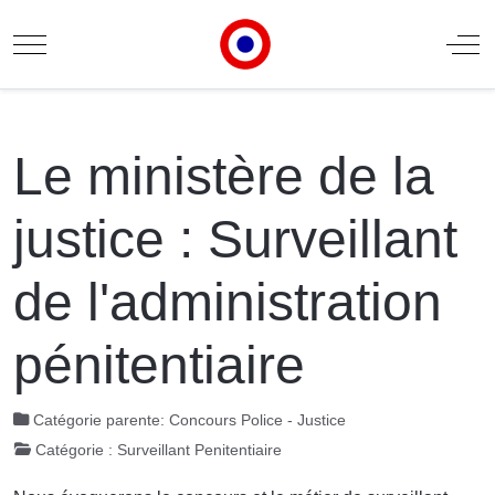
Mobile Menu Toggle
Off
Le ministère de la
justice : Surveillant
de l'administration
pénitentiaire
Catégorie parente:
Concours Police - Justice
Catégorie :
Surveillant Penitentiaire