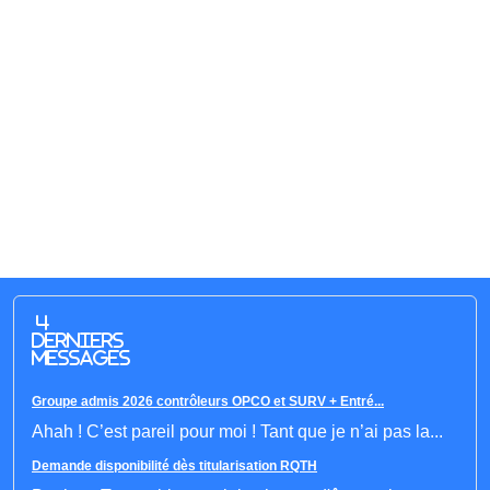
4
derniers
messages
Groupe admis 2026 contrôleurs OPCO et SURV + Entré...
Ahah ! C’est pareil pour moi ! Tant que je n’ai pas la...
Demande disponibilité dès titularisation RQTH