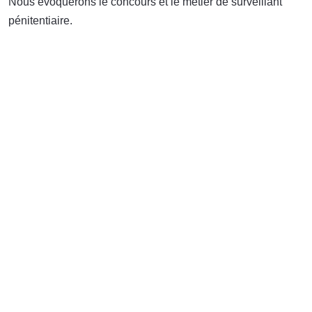
Nous évoquerons le concours et le métier de surveillant
pénitentiaire.