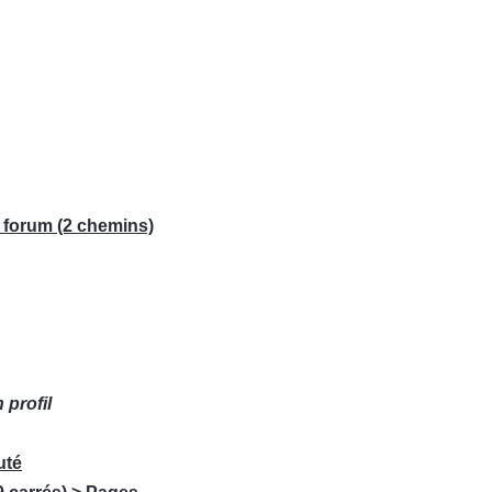
u forum (2 chemins)
profil
uté