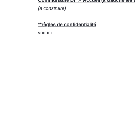
Communauté DF > Accueil (à Gauche les 9
(à construire)
**règles de confidentialité
voir ici