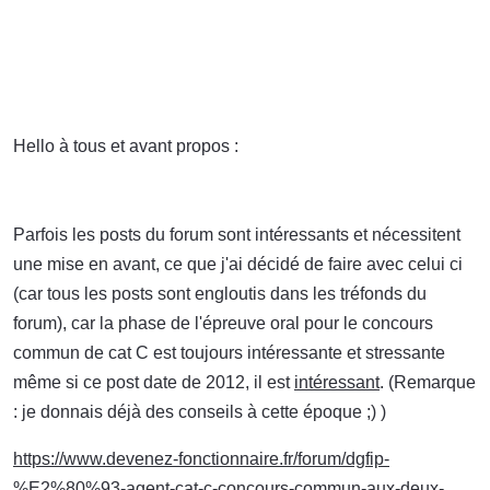
Hello à tous et avant propos :
- j'ai cherché quel post a fait
l'objet du plus de "remerciements" et je suis tombé sur cette
discussion.
Parfois les posts du forum sont intéressants et nécessitent
une mise en avant, ce que j'ai décidé de faire avec celui ci
(car tous les posts sont engloutis dans les tréfonds du
forum), car la phase de l'épreuve oral pour le concours
commun de cat C est toujours intéressante et stressante
même si ce post date de 2012, il est
intéressant
. (Remarque
: je donnais déjà des conseils à cette époque ;) )
https://www.devenez-fonctionnaire.fr/forum/dgfip-
%E2%80%93-agent-cat-c-concours-commun-aux-deux-