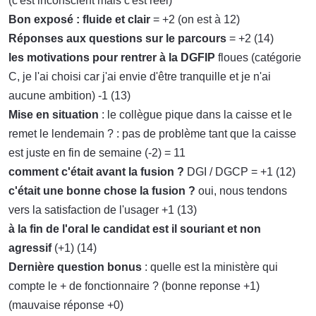
(c'est inconscient mais c'est réel)
Bon exposé : fluide et clair
= +2 (on est à 12)
Réponses aux questions sur le parcours
= +2 (14)
les motivations pour rentrer à la DGFIP
floues (catégorie
C, je l'ai choisi car j'ai envie d'être tranquille et je n'ai
aucune ambition) -1 (13)
Mise en situation
: le collègue pique dans la caisse et le
remet le lendemain ? : pas de problème tant que la caisse
est juste en fin de semaine (-2) = 11
comment c'était avant la fusion ?
DGI / DGCP = +1 (12)
c'était une bonne chose la fusion ?
oui, nous tendons
vers la satisfaction de l'usager +1 (13)
à la fin de l'oral le candidat est il souriant et non
agressif
(+1) (14)
Dernière question bonus
: quelle est la ministère qui
compte le + de fonctionnaire ? (bonne reponse +1)
(mauvaise réponse +0)