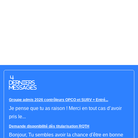
4
derniers
messages
Groupe admis 2026 contrôleurs OPCO et SURV + Entré...
Je pense que tu as raison ! Merci en tout cas d’avoir
pris le...
Demande disponibilité dès titularisation RQTH
Bonjour, Tu sembles avoir la chance d'être en bonne