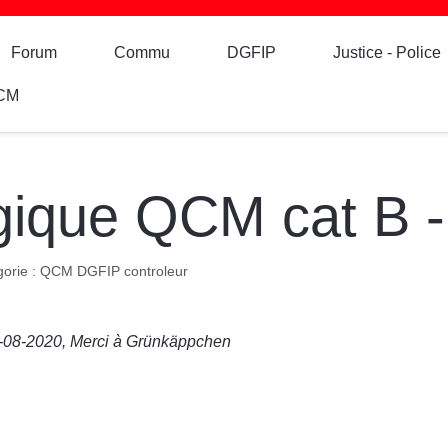
Forum
Commu
DGFIP
Justice - Police
CM
ogique QCM cat B 
orie :
QCM DGFIP controleur
9-08-2020, Merci à Grünkäppchen