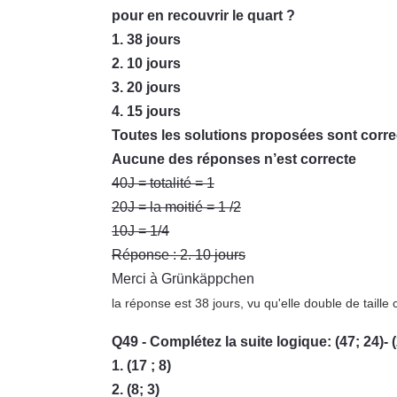
pour en recouvrir le quart ?
1. 38 jours
2. 10 jours
3. 20 jours
4. 15 jours
Toutes les solutions proposées sont corre
Aucune des réponses n’est correcte
40J = totalité = 1
20J = la moitié = 1 /2
10J = 1/4
Réponse : 2. 10 jours
Merci à Grünkäppchen
la réponse est 38 jours, vu qu'elle double de taille
Q49 - Complétez la suite logique: (47; 24)- (23
1. (17 ; 8)
2. (8; 3)