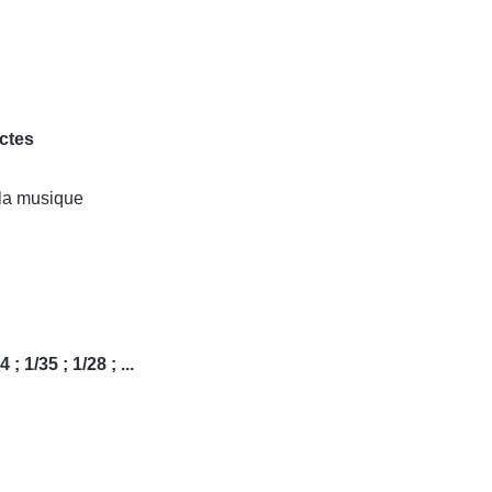
ctes
 la musique
; 1/35 ; 1/28 ; ...