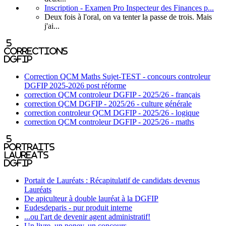
Inscription - Examen Pro Inspecteur des Finances p...
Deux fois à l'oral, on va tenter la passe de trois. Mais
j'ai...
5
corrections
DGFIP
Correction QCM Maths Sujet-TEST - concours controleur
DGFIP 2025-2026 post réforme
correction QCM controleur DGFIP - 2025/26 - français
correction QCM DGFIP - 2025/26 - culture générale
correction controleur QCM DGFIP - 2025/26 - logique
correction QCM controleur DGFIP - 2025/26 - maths
5
portraits
laureats
DGFIP
Portait de Lauréats : Récapitulatif de candidats devenus
Lauréats
De apiculteur à double lauréat à la DGFIP
Eudesdeparis - pur produit interne
...ou l'art de devenir agent administratif!
Un livre, un poney, un concours