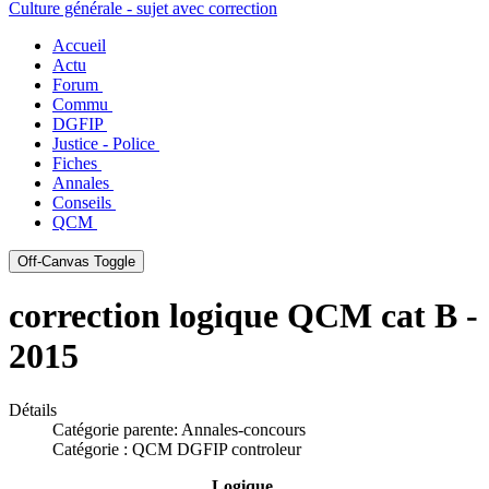
Accueil
Actu
Forum
Commu
DGFIP
Justice - Police
Fiches
Annales
Conseils
QCM
Off-Canvas Toggle
correction logique QCM cat B -
2015
Détails
Catégorie parente:
Annales-concours
Catégorie :
QCM DGFIP controleur
Logique