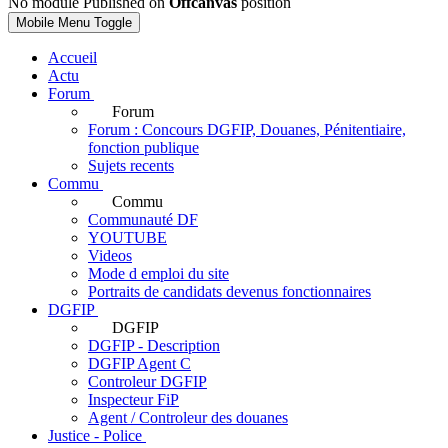
No module Published on
Offcanvas
position
Mobile Menu Toggle
Accueil
Actu
Forum
Forum
Forum : Concours DGFIP, Douanes, Pénitentiaire,
fonction publique
Sujets recents
Commu
Commu
Communauté DF
YOUTUBE
Videos
Mode d emploi du site
Portraits de candidats devenus fonctionnaires
DGFIP
DGFIP
DGFIP - Description
DGFIP Agent C
Controleur DGFIP
Inspecteur FiP
Agent / Controleur des douanes
Justice - Police