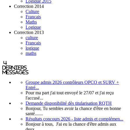
Logique 2015
Correction 2014
Culture
Français
Maths
Logique
Correction 2013
culture
Français
logique
maths
4
derniers
messages
Groupe admis 2026 contrôleurs OPCO et SURV +
Entré...
Pour ma part j'ai tout envoyé le 27/07 et j'ai reçu
l'accusé...
Demande disponibilité dès titularisation RQTH
Bonjour, Tu sembles avoir la chance d'être en bonne
santé.......
Résultats concours 2026 - liste admis et complémen...
Bonjour à tous, J'ai eu la chance d'être admis aux
deux...