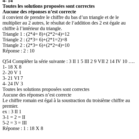
4- 14
Toutes les solutions proposées sont correctes
Aucune des réponses n’est correcte
il convient de prendre le chiffre du bas d’un triangle et de le
multiplier au 2 autres, le résultat de l‘addition des 2 est égale au
chiffre à l’intérieur du triangle.
Triangle 1 : (2*4= 8)+(2*2=4)=12
Triangle 2 : (2*3= 6)+(2*1=2)=8
Triangle 2 : (2*3= 6)+(2*2=4)=10
Réponse : 2 : 10
Q54 Compléter la série suivante : 3 II 1 5 III 2 9 VII 2 14 IV 10 ….
1- 18 X 8
2- 20 V 1
3- 21 VI 7
4- 24 IV 3
Toutes les solutions proposées sont correctes
Aucune des réponses n’est correcte
Le chiffre romain est égal à la soustraction du troisième chiffre au
premier.
ex : 3 II 1
3-1 = 2 = II
5-2 = 3 = III
Réponse : 1 : 18 X 8