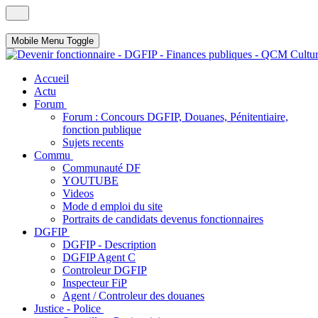
Mobile Menu Toggle
Accueil
Actu
Forum
Forum : Concours DGFIP, Douanes, Pénitentiaire,
fonction publique
Sujets recents
Commu
Communauté DF
YOUTUBE
Videos
Mode d emploi du site
Portraits de candidats devenus fonctionnaires
DGFIP
DGFIP - Description
DGFIP Agent C
Controleur DGFIP
Inspecteur FiP
Agent / Controleur des douanes
Justice - Police