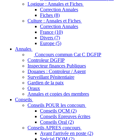
Logique : Annales et Fiches
Correction Annales
Fiches (8)
Culture : Annales et Fiches
Correction Annales
France (10)
Divers (7)
Europe (5)
Annales
Concours commun Cat C DGFIP
Controleur DGFIP
Inspecteur finances Publiques
Douanes : Controleur / Agent
Surveillant Pénitentiaire
Gardien de la paix
Oraux
Annales et copies des membres
Conseils
Conseils POUR les concours
Conseils QCM (2)
Conseils Epreuves écrites
Conseils Oral (2)
Conseils APRES concours
Avant l'arrivée en poste (2)
Spécial DOM (2)