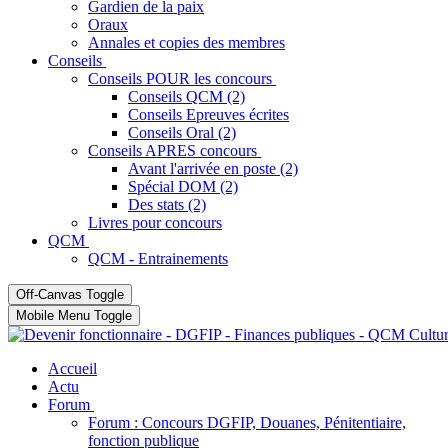
Gardien de la paix
Oraux
Annales et copies des membres
Conseils
Conseils POUR les concours
Conseils QCM (2)
Conseils Epreuves écrites
Conseils Oral (2)
Conseils APRES concours
Avant l'arrivée en poste (2)
Spécial DOM (2)
Des stats (2)
Livres pour concours
QCM
QCM - Entrainements
Off-Canvas Toggle
Mobile Menu Toggle
Accueil
Actu
Forum
Forum : Concours DGFIP, Douanes, Pénitentiaire,
fonction publique