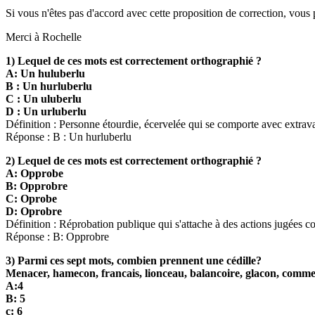
Si vous n'êtes pas d'accord avec cette proposition de correction, vou
Merci à Rochelle
1) Lequel de ces mots est correctement orthographié ?
A: Un huluberlu
B : Un hurluberlu
C : Un uluberlu
D : Un urluberlu
Définition : Personne étourdie, écervelée qui se comporte avec extrav
Réponse : B : Un hurluberlu
2) Lequel de ces mots est correctement orthographié ?
A: Opprobe
B: Opprobre
C: Oprobe
D: Oprobre
Définition : Réprobation publique qui s'attache à des actions jugées
Réponse : B: Opprobre
3) Parmi ces sept mots, combien prennent une cédille?
Menacer, hamecon, francais, lionceau, balancoire, glacon, comme
A:4
B: 5
c: 6