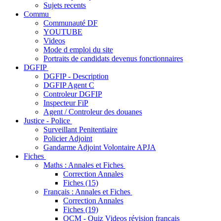
Sujets recents
Commu
Communauté DF
YOUTUBE
Videos
Mode d emploi du site
Portraits de candidats devenus fonctionnaires
DGFIP
DGFIP - Description
DGFIP Agent C
Controleur DGFIP
Inspecteur FiP
Agent / Controleur des douanes
Justice - Police
Surveillant Penitentiaire
Policier Adjoint
Gandarme Adjoint Volontaire APJA
Fiches
Maths : Annales et Fiches
Correction Annales
Fiches (15)
Français : Annales et Fiches
Correction Annales
Fiches (19)
QCM - Quiz Videos révision français