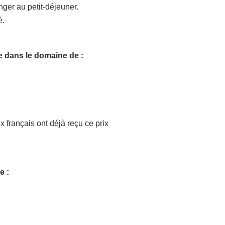
ger au petit-déjeuner.
é.
e dans le domaine de :
 français ont déjà reçu ce prix
e :