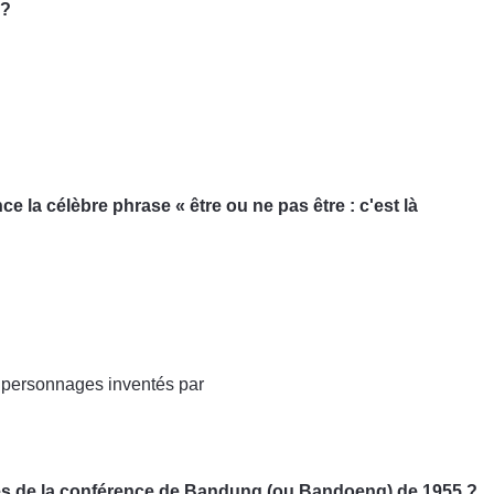
 ?
 la célèbre phrase « être ou ne pas être : c'est là
4 personnages inventés par
ces de la conférence de Bandung (ou Bandoeng) de 1955 ?