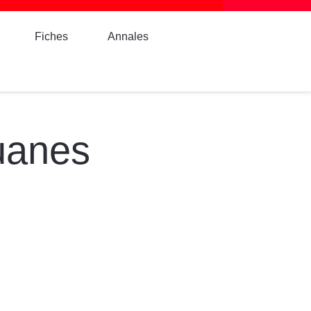
Fiches
Annales
uanes