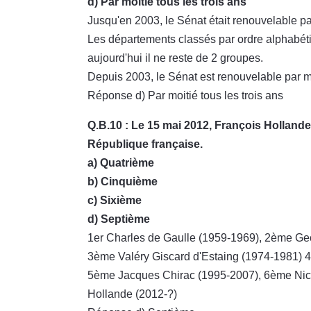
d) Par moitié tous les trois ans
Jusqu'en 2003, le Sénat était renouvelable par
Les départements classés par ordre alphabéti
aujourd'hui il ne reste de 2 groupes.
Depuis 2003, le Sénat est renouvelable par mo
Réponse d) Par moitié tous les trois ans
Q.B.10 : Le 15 mai 2012, François Holland
République française.
a) Quatrième
b) Cinquième
c) Sixième
d) Septième
1er Charles de Gaulle (1959-1969), 2ème G
3ème Valéry Giscard d'Estaing (1974-1981) 4
5ème Jacques Chirac (1995-2007), 6ème Nic
Hollande (2012-?)