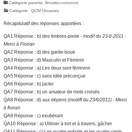
Catégorie parente:
Annales-concours
Catégorie :
QCM Douanes
Récapitulatif des réponses apportées :
QA1 Réponse : b) des timbres-poste
- modif du 23-6-2011 -
Merci à Florian
QA2 Réponse : d) des garde-boue
QA3 Réponse : d) Masculin et Féminin
QA4 Réponse : a) Les deux sont féminins
QA5 Réponse : c) sans idée préconçue
QA6 Réponse : b) jacter
QA7 Réponse : b) un amateur de mots croisés
QA8 Réponse : d) aux dépens
(modiff du 23/6/2011) - Merci
à florian
QA9 Réponse : c) exubérant
QA10 Réponse : a) Utiliser à tort et à travers, gâcher
QA11 Réponse : c) Les quatre enfants et les quatre cents