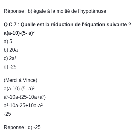
Réponse : b) égale à la moitié de l'hypoténuse
Q.C.7 : Quelle est la réduction de l'équation suivante ?
a(a-10)-(5- a)²
a) 5
b) 20a
c) 2a²
d) -25
(Merci à Vince)
a(a-10)-(5- a)²
a²-10a-(25-10a+a²)
a²-10a-25+10a-a²
-25
Réponse : d) -25