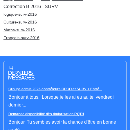
Correction B 2016 - SURV
logique-surv-2016
Culture-surv-2016
Maths-surv-2016
Français-surv-2016
4
derniers
messages
Groupe admis 2026 contrôleurs OPCO et SURV + Entré...
Bonjour à tous, Lorsque je les ai eu au tel vendredi
dernier...
Demande disponibilité dès titularisation RQTH
Bonjour, Tu sembles avoir la chance d'être en bonne
santé.......