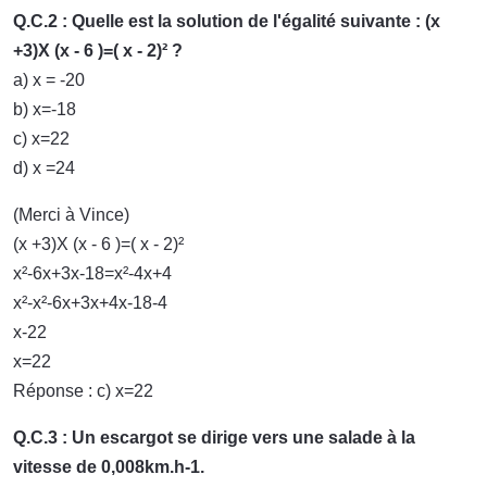
Q.C.2 : Quelle est la solution de l'égalité suivante : (x
+3)X (x - 6 )=( x - 2)² ?
a) x = -20
b) x=-18
c) x=22
d) x =24
(Merci à Vince)
(x +3)X (x - 6 )=( x - 2)²
x²-6x+3x-18=x²-4x+4
x²-x²-6x+3x+4x-18-4
x-22
x=22
Réponse : c) x=22
Q.C.3 : Un escargot se dirige vers une salade à la
vitesse de 0,008km.h-1.