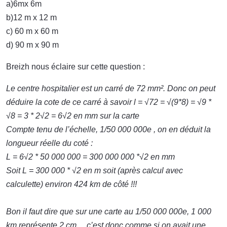
a)6mx 6m
b)12 m x 12 m
c) 60 m x 60 m
d) 90 m x 90 m
Breizh nous éclaire sur cette question :
Le centre hospitalier est un carré de 72 mm². Donc on peut
déduire la cote de ce carré à savoir l = √72 = √(9*8) = √9 *
√8 = 3 * 2√2 = 6√2 en mm sur la carte
Compte tenu de l’échelle, 1/50 000 000e , on en déduit la
longueur réelle du coté :
L = 6√2 * 50 000 000 = 300 000 000 *√2 en mm
Soit L = 300 000 * √2 en m soit (après calcul avec
calculette) environ 424 km de côté !!!
Bon il faut dire que sur une carte au 1/50 000 000e, 1 000
km représente 2 cm….c’est donc comme si on avait une