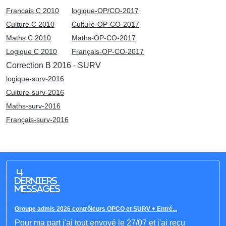
Francais C 2010
logique-OP/CO-2017
Culture C 2010
Culture-OP-CO-2017
Maths C 2010
Maths-OP-CO-2017
Logique C 2010
Français-OP-CO-2017
Correction B 2016 - SURV
logique-surv-2016
Culture-surv-2016
Maths-surv-2016
Français-surv-2016
4
derniers
messages
Groupe admis 2026 contrôleurs OPCO et SURV + Entré...
Pour ma part j'ai tout envoyé le 27/07 et j'ai reçu