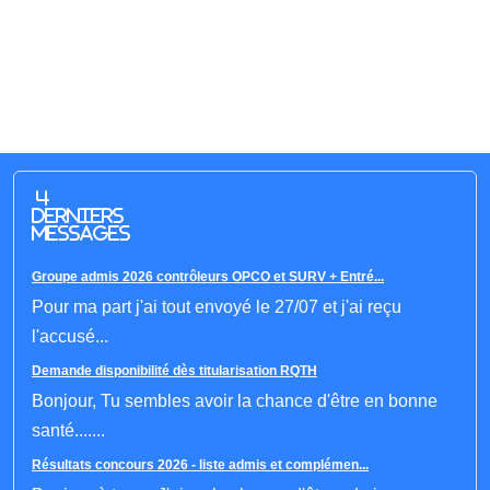
4
derniers
messages
Groupe admis 2026 contrôleurs OPCO et SURV + Entré...
Pour ma part j'ai tout envoyé le 27/07 et j'ai reçu
l'accusé...
Demande disponibilité dès titularisation RQTH
Bonjour, Tu sembles avoir la chance d'être en bonne
santé.......
Résultats concours 2026 - liste admis et complémen...