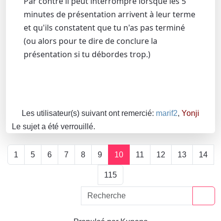
Par contre il peut interrompre lorsque les 5
minutes de présentation arrivent à leur terme
et qu'ils constatent que tu n'as pas terminé
(ou alors pour te dire de conclure la
présentation si tu débordes trop.)
Les utilisateur(s) suivant ont remercié:
marif2
,
Yonji
Le sujet a été verrouillé.
1
5
6
7
8
9
10
11
12
13
14
115