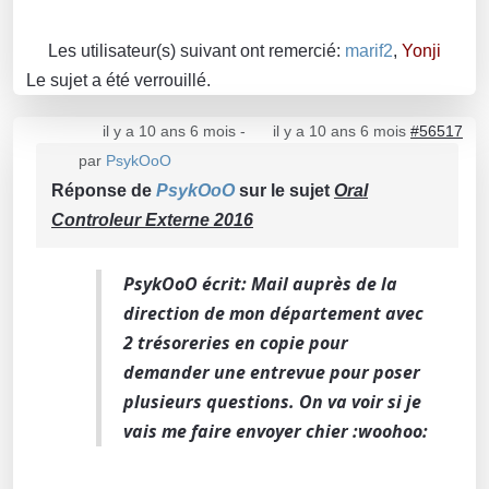
Les utilisateur(s) suivant ont remercié:
marif2
,
Yonji
Le sujet a été verrouillé.
il y a 10 ans 6 mois
-
il y a 10 ans 6 mois
#56517
par
PsykOoO
Réponse de
PsykOoO
sur le sujet
Oral
Controleur Externe 2016
PsykOoO écrit: Mail auprès de la
direction de mon département avec
2 trésoreries en copie pour
demander une entrevue pour poser
plusieurs questions. On va voir si je
vais me faire envoyer chier :woohoo: