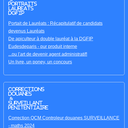
portraits
laureats
DGFIP
Portait de Lauréats : Récapitulatif de candidats
devenus Lauréats
De apiculteur à double lauréat à la DGFIP
Eudesdeparis - pur produit interne
...ou l'art de devenir agent administratif!
Un livre, un poney, un concours
Corrections
Douanes
&
Surveillant
penitentiaire
Correction QCM Controleur douanes SURVEILLANCE
- maths 2024