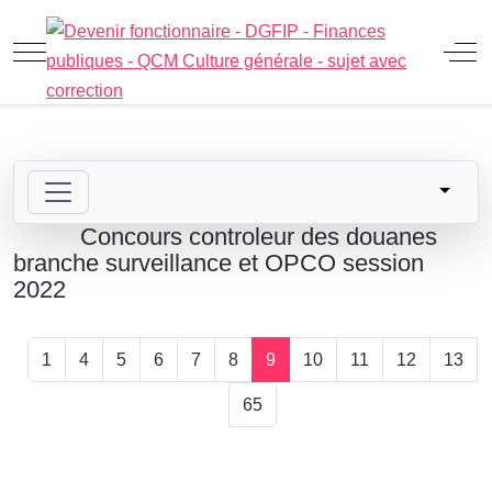
Mobile Menu Toggle
Off
Concours controleur des douanes
branche surveillance et OPCO session
2022
1
4
5
6
7
8
9
10
11
12
13
65