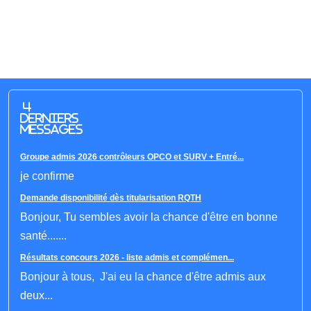
4
derniers
messages
Groupe admis 2026 contrôleurs OPCO et SURV + Entré...
je confirme
Demande disponibilité dès titularisation RQTH
Bonjour, Tu sembles avoir la chance d'être en bonne
santé.......
Résultats concours 2026 - liste admis et complémen...
Bonjour à tous, J'ai eu la chance d'être admis aux
deux...