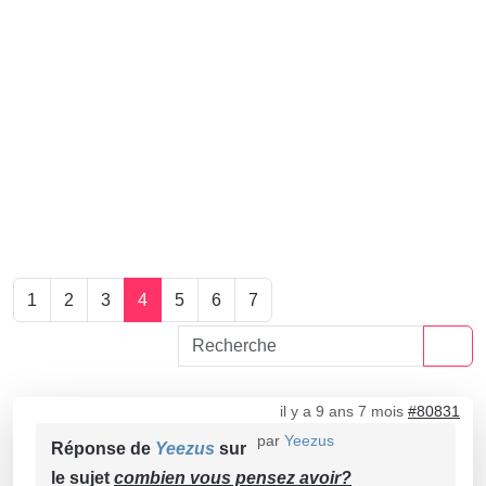
1
2
3
4
5
6
7
il y a 9 ans 7 mois
#80831
par
Yeezus
Réponse de
Yeezus
sur
le sujet
combien vous pensez avoir?