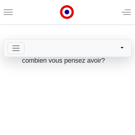
Mobile Menu Toggle
Off
combien vous pensez avoir?