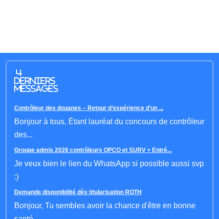
4
derniers
messages
Contrôleur des douanes – Retour d’expérience d’un ...
Bonjour à tous, Étant lauréat du concours de contrôleur
des...
Groupe admis 2026 contrôleurs OPCO et SURV + Entré...
Je veux bien le lien du WhatsApp si possible aussi svp
:)
Demande disponibilité dès titularisation RQTH
Bonjour, Tu sembles avoir la chance d'être en bonne
santé.......