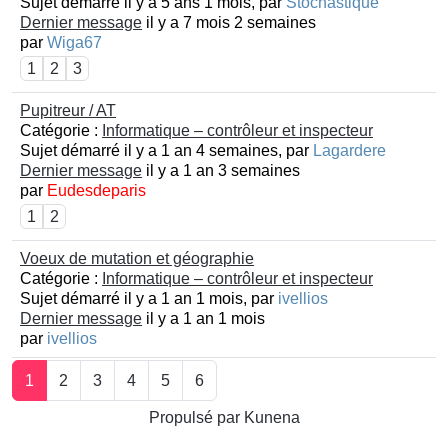
Sujet démarré il y a 5 ans 1 mois, par
Stochastique
Dernier message
il y a 7 mois 2 semaines
par
Wiga67
1
2
3
Pupitreur / AT
Catégorie :
Informatique – contrôleur et inspecteur
Sujet démarré il y a 1 an 4 semaines, par
Lagardere
Dernier message
il y a 1 an 3 semaines
par
Eudesdeparis
1
2
Voeux de mutation et géographie
Catégorie :
Informatique – contrôleur et inspecteur
Sujet démarré il y a 1 an 1 mois, par
ivellios
Dernier message
il y a 1 an 1 mois
par
ivellios
1
2
3
4
5
6
Propulsé par
Kunena