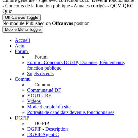
Culture générale - sujet avec correction 2026, Devenir fonctionnaire
- Concours de la fonction publique - Annales corrigés - QCM QRC
Quiz
Off-Canvas Toggle
No module Published on
Offcanvas
position
Mobile Menu Toggle
Accueil
Actu
Forum
Forum
Forum : Concours DGFIP, Douanes, Pénitentiaire,
fonction publique
Sujets recents
Commu
Commu
Communauté DF
YOUTUBE
Videos
Mode d emploi du site
Portraits de candidats devenus fonctionnaires
DGFIP
DGFIP
DGFIP - Description
DGFIP Agent C