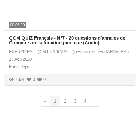
00:06:00
QCM QUIZ Français - N°7 - 20 questions d'annales de
Concours de la fonction publique (Audio)
EXERCICES - QCM FRANCAIS - Questions issues d'ANNALES
•
15 Aoû 2020
Eudesdeparis
4334
0
0
«
1
2
3
4
»