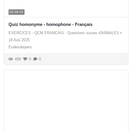
00:09:55
Quiz homonyme - homophone - Français
EXERCICES - QCM FRANCAIS - Questions issues d'ANNALES
•
18 Aoû 2025
Eudesdeparis
499
0
0