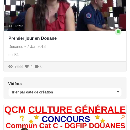
00:13:53
Premier jour en Douane
Douanes
•
7 Jan 2018
ced34
7688
4
0
Vidéos
Trier par date de création