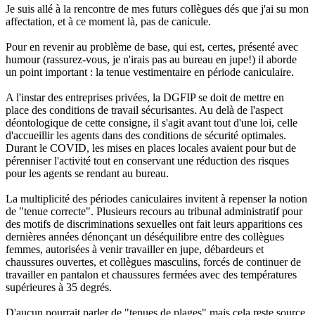
Je suis allé à la rencontre de mes futurs collègues dés que j'ai su mon
affectation, et à ce moment là, pas de canicule.
Pour en revenir au problème de base, qui est, certes, présenté avec
humour (rassurez-vous, je n'irais pas au bureau en jupe!) il aborde
un point important : la tenue vestimentaire en période caniculaire.
A l'instar des entreprises privées, la DGFIP se doit de mettre en
place des conditions de travail sécurisantes. Au delà de l'aspect
déontologique de cette consigne, il s'agit avant tout d'une loi, celle
d'accueillir les agents dans des conditions de sécurité optimales.
Durant le COVID, les mises en places locales avaient pour but de
pérenniser l'activité tout en conservant une réduction des risques
pour les agents se rendant au bureau.
La multiplicité des périodes caniculaires invitent à repenser la notion
de "tenue correcte". Plusieurs recours au tribunal administratif pour
des motifs de discriminations sexuelles ont fait leurs apparitions ces
dernières années dénonçant un déséquilibre entre des collègues
femmes, autorisées à venir travailler en jupe, débardeurs et
chaussures ouvertes, et collègues masculins, forcés de continuer de
travailler en pantalon et chaussures fermées avec des températures
supérieures à 35 degrés.
D'aucun pourrait parler de "tenues de plages" mais cela reste source