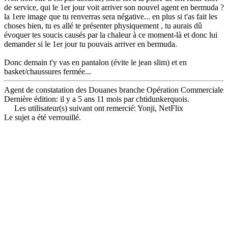
de service, qui le 1er jour voit arriver son nouvel agent en bermuda ?
la 1ere image que tu renverras sera négative... en plus si t'as fait les
choses bien, tu es allé te présenter physiquement , tu aurais dû
évoquer tes soucis causés par la chaleur à ce moment-là et donc lui
demander si le 1er jour tu pouvais arriver en bermuda.
Donc demain t'y vas en pantalon (évite le jean slim) et en
basket/chaussures fermée...
Agent de constatation des Douanes branche Opération Commerciale
Dernière édition: il y a 5 ans 11 mois par
chtidunkerquois
.
Les utilisateur(s) suivant ont remercié:
Yonji
,
NetFlix
Le sujet a été verrouillé.