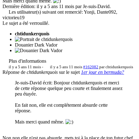
Mais merci quand même.
Dernière édition: il y a 5 ans 11 mois par
Je-suis-David
.
Les utilisateur(s) suivant ont remercié:
Yonji
,
Dante092
,
victorieu19
Le sujet a été verrouillé.
chtidunkerquois
Douanier Dark Vador
Plus d'informations
il y a 5 ans 11 mois
-
il y a 5 ans 11 mois
#162082
par
chtidunkerquois
Réponse de
chtidunkerquois
sur le sujet
1er jour en bermuda?
Je-suis-David écrit: Bonjour chtidunkerquois et merci
de cette réponse quelque peu courte et finalement assez
peu étayée.
En fait non, elle est complétement absurde cette
réponse.
Mais merci quand même.
Non non elle n'est pas absurde, mets toi à la place de ton futur chef