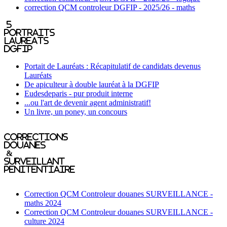
correction QCM controleur DGFIP - 2025/26 - maths
5
portraits
laureats
DGFIP
Portait de Lauréats : Récapitulatif de candidats devenus
Lauréats
De apiculteur à double lauréat à la DGFIP
Eudesdeparis - pur produit interne
...ou l'art de devenir agent administratif!
Un livre, un poney, un concours
Corrections
Douanes
&
Surveillant
penitentiaire
Correction QCM Controleur douanes SURVEILLANCE -
maths 2024
Correction QCM Controleur douanes SURVEILLANCE -
culture 2024