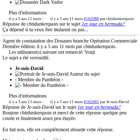
Plus d'informations
il y a 5 ans 11 mois
-
il y a 5 ans 11 mois
#162080
par
chtidunkerquois
Réponse de
chtidunkerquois
sur le sujet
1er jour en bermuda?
Ça dépend si tu veux être titularisé ou pas...
Agent de constatation des Douanes branche Opération Commerciale
Dernière édition: il y a 5 ans 11 mois par
chtidunkerquois
.
Les utilisateur(s) suivant ont remercié:
Yonji
Le sujet a été verrouillé.
Je-suis-David
Auteur du sujet
‹ Membre du Panthéon ›
Plus d'informations
il y a 5 ans 11 mois
-
il y a 5 ans 11 mois
#162081
par
Je-suis-David
Réponse de
Je-suis-David
sur le sujet
1er jour en bermuda?
Bonjour chtidunkerquois et merci de cette réponse quelque peu
courte et finalement assez peu étayée.
En fait non, elle est complétement absurde cette réponse.