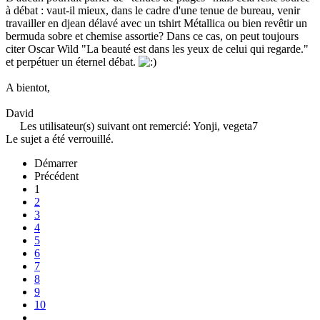
à débat : vaut-il mieux, dans le cadre d'une tenue de bureau, venir
travailler en djean délavé avec un tshirt Métallica ou bien revêtir un
bermuda sobre et chemise assortie? Dans ce cas, on peut toujours
citer Oscar Wild "La beauté est dans les yeux de celui qui regarde."
et perpétuer un éternel débat.
A bientot,
David
Les utilisateur(s) suivant ont remercié:
Yonji
,
vegeta7
Le sujet a été verrouillé.
Démarrer
Précédent
1
2
3
4
5
6
7
8
9
10
...