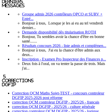
derniers
messages
Groupe admis 2026 contrôleurs OPCO et SURV +
Entré...
Bonjour à tous, Lorsque je les ai eu au tel vendredi
dernier...
Demande disponibilité dès titularisation RQTH
Bonjour, Tu sembles avoir la chance d'être en bonne
santé.......
Résultats concours 2026 - liste admis et complémen...
Bonjour à tous, J'ai eu la chance d'être admis aux
deux...
Inscription - Examen Pro Inspecteur des Finances p...
Deux fois à l'oral, on va tenter la passe de trois. Mais
j'ai...
5
corrections
DGFIP
Correction QCM Maths Sujet-TEST - concours controleur
DGFIP 2025-2026 post réforme
correction QCM controleur DGFIP - 2025/26 - français
correction QCM DGFIP - 2025/26 - culture générale
correction controleur QCM DGFIP - 2025/26 - logique