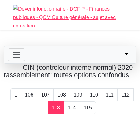
Mobile Menu Toggle
Off
CIN (controleur interne normal) 2020
rassemblement: toutes options confondus
1
106
107
108
109
110
111
112
113
114
115