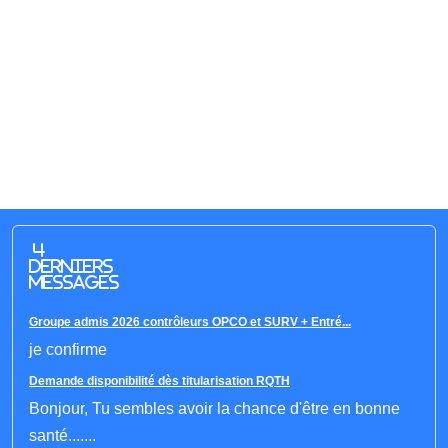
4
derniers
messages
Groupe admis 2026 contrôleurs OPCO et SURV + Entré...
je confirme
Demande disponibilité dès titularisation RQTH
Bonjour, Tu sembles avoir la chance d'être en bonne
santé.......