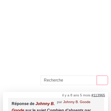
il y a 8 ans 5 mois
#113965
par
Johnny B. Goode
Réponse de
Johnny B.
Goode
sur le sujet
Combien d'absents par