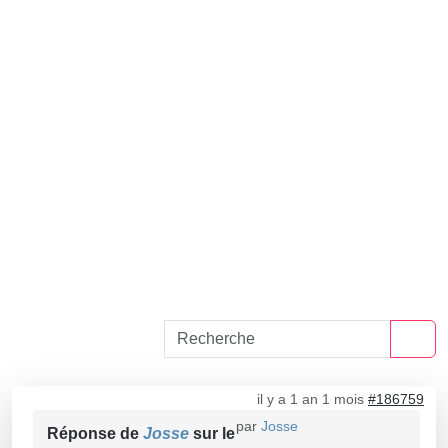
il y a 1 an 1 mois
#186759
par
Josse
Réponse de
Josse
sur le