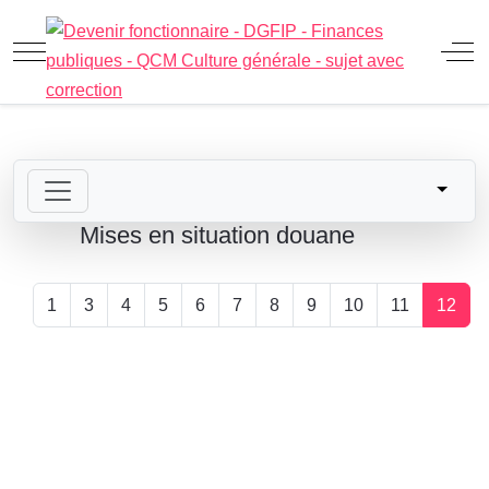
Mobile Menu Toggle
Off
Mises en situation douane
1
3
4
5
6
7
8
9
10
11
12