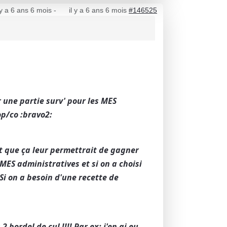
 y a 6 ans 6 mois
-
il y a 6 ans 6 mois
#146525
r une partie surv' pour les MES
op/co :bravo2:
et que ça leur permettrait de gagner
MES administratives et si on a choisi
 Si on a besoin d'une recette de
s 2 bordel de cul !!!! Par ex: j'en ai eu