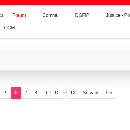
tu
Forum
Commu
DGFIP
Justice - Po
QCM
...
5
6
7
8
9
10
12
Suivant
Fin