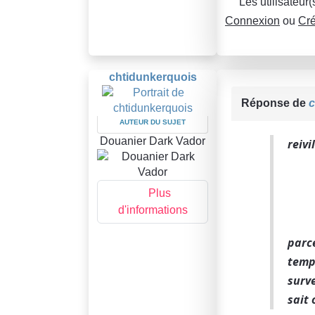
Les utilisateur
Connexion
ou
Cré
chtidunkerquois
Réponse de
c
AUTEUR DU SUJET
Douanier Dark Vador
reivi
Plus
d'informations
parce
temps
surve
sait 