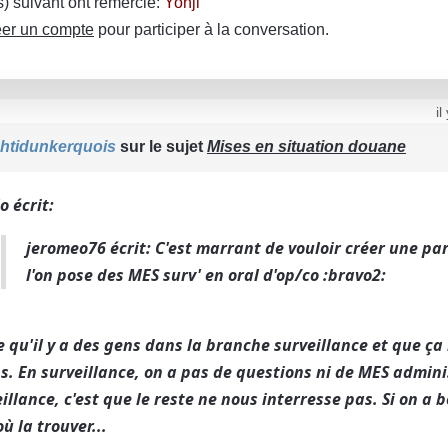
(s) suivant ont remercié:
Yonji
er un compte
pour participer à la conversation.
il
htidunkerquois
sur le sujet
Mises en situation douane
lo écrit:
jeromeo76 écrit: C'est marrant de vouloir créer une pa
l'on pose des MES surv' en oral d'op/co :bravo2:
 qu'il y a des gens dans la branche surveillance et que ç
. En surveillance, on a pas de questions ni de MES adminis
illance, c'est que le reste ne nous interresse pas. Si on a 
où la trouver...