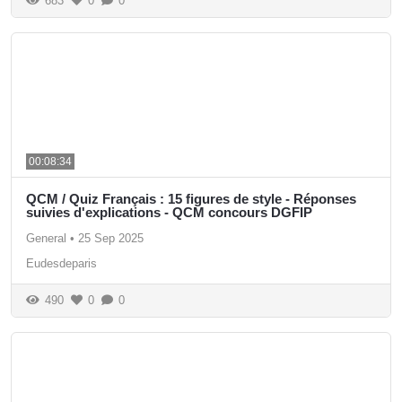
683
0
0
00:08:34
QCM / Quiz Français : 15 figures de style - Réponses
suivies d'explications - QCM concours DGFIP
General
•
25 Sep 2025
Eudesdeparis
490
0
0