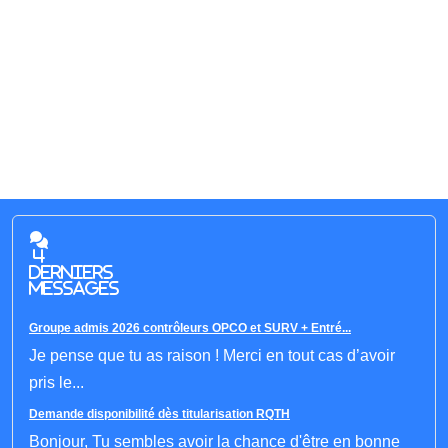
4
derniers
messages
Groupe admis 2026 contrôleurs OPCO et SURV + Entré...
Je pense que tu as raison ! Merci en tout cas d’avoir
pris le...
Demande disponibilité dès titularisation RQTH
Bonjour, Tu sembles avoir la chance d'être en bonne