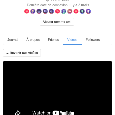
Dernière date de connexion,
il y a 2 mois
Ajouter comme ami
Journal
À propos
Friends
Videos
Followers
Pag
← Revenir aux vidéos