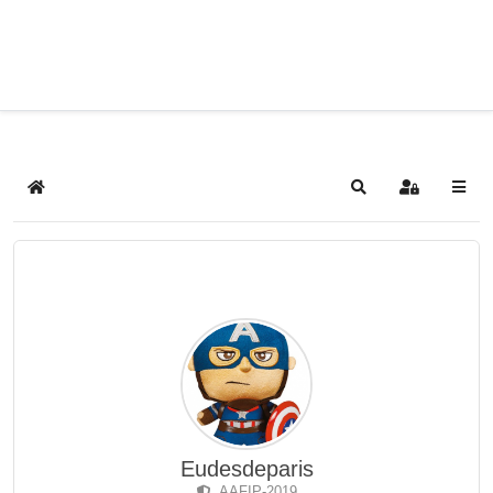
Home
Search
Sign In
Eudesdeparis
AAFIP-2019