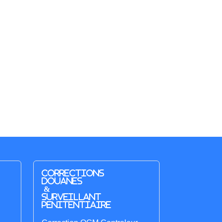
Corrections
Douanes
&
Surveillant
penitentiaire