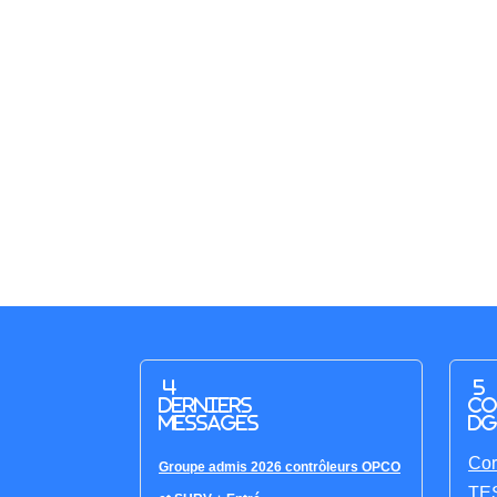
4
5
derniers
co
messages
DG
Cor
Groupe admis 2026 contrôleurs OPCO
TES