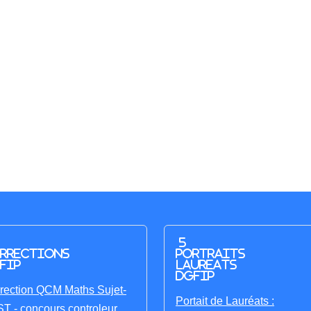
5
rrections
portraits
FIP
laureats
DGFIP
rection QCM Maths Sujet-
Portait de Lauréats :
T - concours controleur