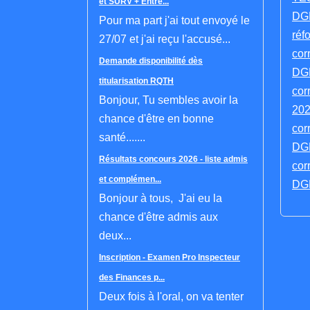
et SURV + Entré...
DGF
Pour ma part j'ai tout envoyé le
réf
27/07 et j'ai reçu l'accusé...
cor
Demande disponibilité dès
DGF
titularisation RQTH
cor
Bonjour, Tu sembles avoir la
202
chance d'être en bonne
cor
santé.......
DGF
Résultats concours 2026 - liste admis
cor
et complémen...
DGF
Bonjour à tous, J'ai eu la
chance d'être admis aux
deux...
Inscription - Examen Pro Inspecteur
des Finances p...
Deux fois à l'oral, on va tenter