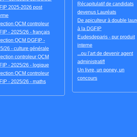
Récapitulatif de candidats
IP 2025-2026 post
devenus Lauréats
orme
De apiculteur à double laur
rection QCM controleur
à la DGFIP
IP - 2025/26 - français
Eudesdeparis - pur produit
rection QCM DGFIP -
interne
5/26 - culture générale
...ou l'art de devenir agent
rection controleur QCM
administratif!
IP - 2025/26 - logique
Un livre, un poney, un
rection QCM controleur
concours
IP - 2025/26 - maths