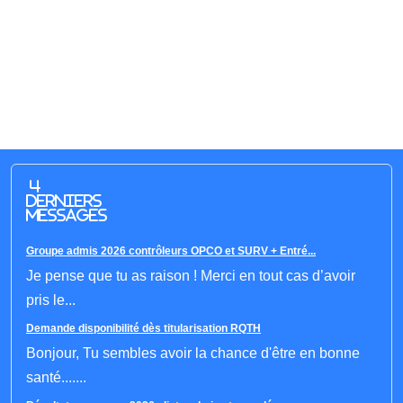
4
derniers
messages
Groupe admis 2026 contrôleurs OPCO et SURV + Entré...
Je pense que tu as raison ! Merci en tout cas d’avoir
pris le...
Demande disponibilité dès titularisation RQTH
Bonjour, Tu sembles avoir la chance d'être en bonne
santé.......