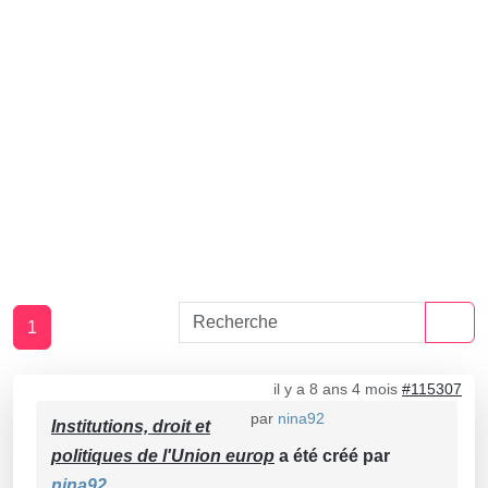
1
il y a 8 ans 4 mois
#115307
par
nina92
Institutions, droit et
politiques de l'Union europ
a été créé par
nina92