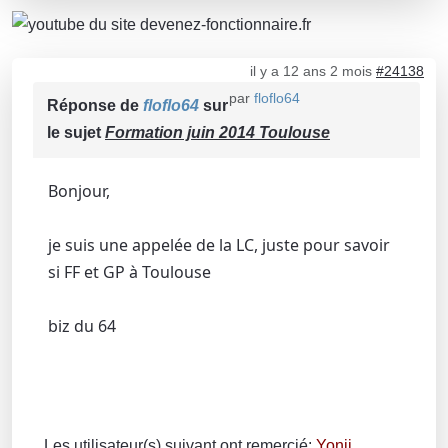
il y a 12 ans 2 mois
#24138
par
floflo64
Réponse de
floflo64
sur
le sujet
Formation juin 2014 Toulouse
Bonjour,
je suis une appelée de la LC, juste pour savoir
si FF et GP à Toulouse
biz du 64
Les utilisateur(s) suivant ont remercié:
Yonji