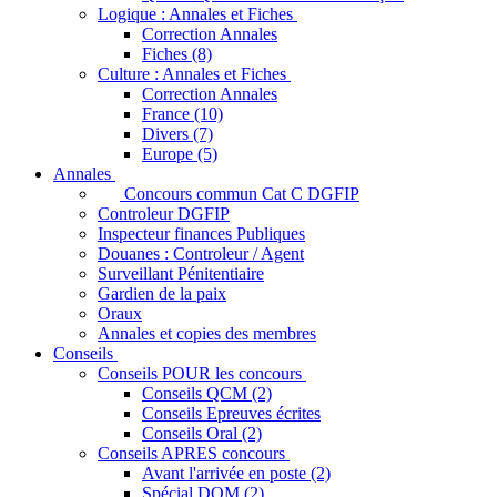
Logique : Annales et Fiches
Correction Annales
Fiches (8)
Culture : Annales et Fiches
Correction Annales
France (10)
Divers (7)
Europe (5)
Annales
Concours commun Cat C DGFIP
Controleur DGFIP
Inspecteur finances Publiques
Douanes : Controleur / Agent
Surveillant Pénitentiaire
Gardien de la paix
Oraux
Annales et copies des membres
Conseils
Conseils POUR les concours
Conseils QCM (2)
Conseils Epreuves écrites
Conseils Oral (2)
Conseils APRES concours
Avant l'arrivée en poste (2)
Spécial DOM (2)