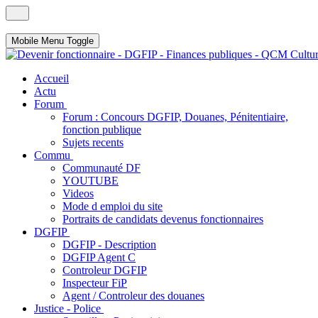
Mobile Menu Toggle
Accueil
Actu
Forum
Forum : Concours DGFIP, Douanes, Pénitentiaire,
fonction publique
Sujets recents
Commu
Communauté DF
YOUTUBE
Videos
Mode d emploi du site
Portraits de candidats devenus fonctionnaires
DGFIP
DGFIP - Description
DGFIP Agent C
Controleur DGFIP
Inspecteur FiP
Agent / Controleur des douanes
Justice - Police