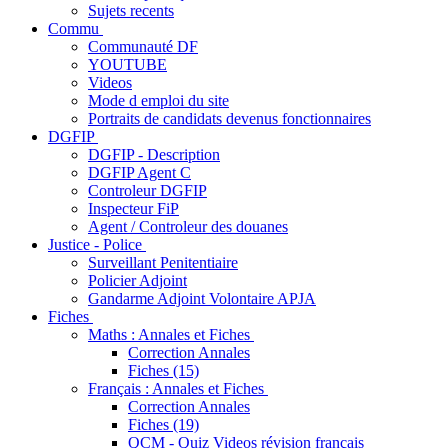
Sujets recents
Commu
Communauté DF
YOUTUBE
Videos
Mode d emploi du site
Portraits de candidats devenus fonctionnaires
DGFIP
DGFIP - Description
DGFIP Agent C
Controleur DGFIP
Inspecteur FiP
Agent / Controleur des douanes
Justice - Police
Surveillant Penitentiaire
Policier Adjoint
Gandarme Adjoint Volontaire APJA
Fiches
Maths : Annales et Fiches
Correction Annales
Fiches (15)
Français : Annales et Fiches
Correction Annales
Fiches (19)
QCM - Quiz Videos révision français