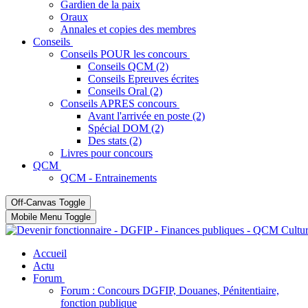
Gardien de la paix
Oraux
Annales et copies des membres
Conseils
Conseils POUR les concours
Conseils QCM (2)
Conseils Epreuves écrites
Conseils Oral (2)
Conseils APRES concours
Avant l'arrivée en poste (2)
Spécial DOM (2)
Des stats (2)
Livres pour concours
QCM
QCM - Entrainements
Off-Canvas Toggle
Mobile Menu Toggle
Accueil
Actu
Forum
Forum : Concours DGFIP, Douanes, Pénitentiaire,
fonction publique