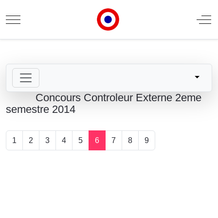
Mobile Menu Toggle
Off
Concours Controleur Externe 2eme
semestre 2014
1
2
3
4
5
6
7
8
9