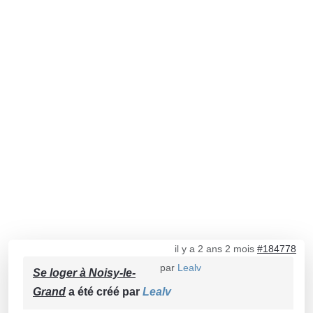
il y a 2 ans 2 mois
#184778
par
Lealv
Se loger à Noisy-le-
Grand
a été créé par
Lealv