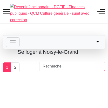
Mobile Menu Toggle
Off
Se loger à Noisy-le-Grand
1
2