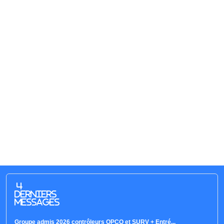
4
derniers
messages
Groupe admis 2026 contrôleurs OPCO et SURV + Entré...