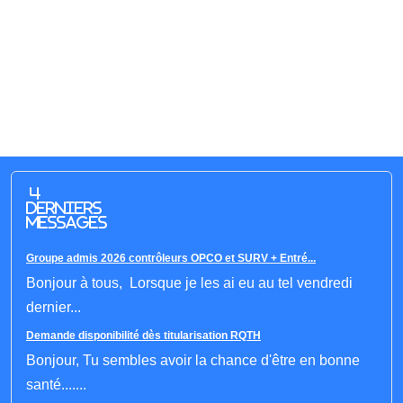
4
derniers
messages
Groupe admis 2026 contrôleurs OPCO et SURV + Entré...
Bonjour à tous, Lorsque je les ai eu au tel vendredi
dernier...
Demande disponibilité dès titularisation RQTH
Bonjour, Tu sembles avoir la chance d'être en bonne
santé.......