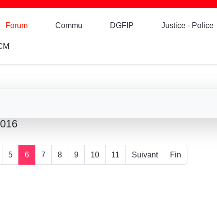
Forum
Commu
DGFIP
Justice - Police
CM
2016
5
6
7
8
9
10
11
Suivant
Fin