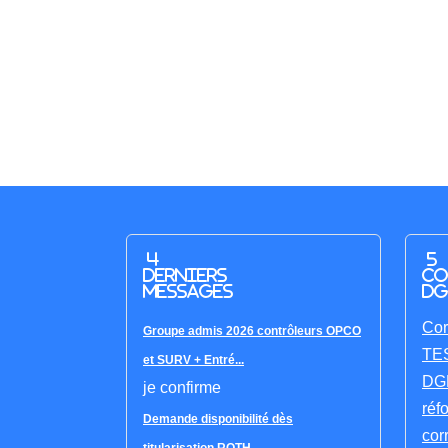
4
5
derniers
co
messages
DG
Cor
Groupe admis 2026 contrôleurs OPCO
TES
et SURV + Entré...
DGF
je confirme
réf
Demande disponibilité dès
cor