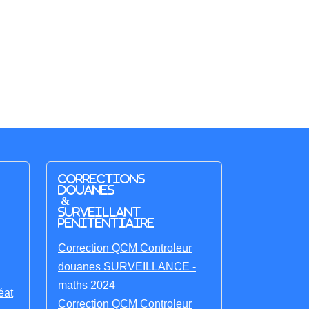
Corrections
Douanes
&
Surveillant
penitentiaire
Correction QCM Controleur
douanes SURVEILLANCE -
maths 2024
éat
Correction QCM Controleur