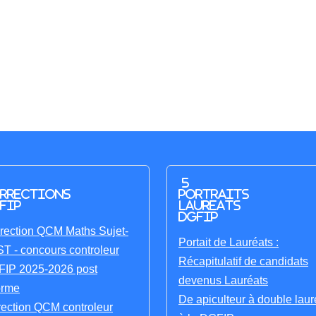
5
rrections
portraits
FIP
laureats
DGFIP
rection QCM Maths Sujet-
Portait de Lauréats :
T - concours controleur
Récapitulatif de candidats
IP 2025-2026 post
devenus Lauréats
orme
De apiculteur à double laur
rection QCM controleur