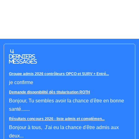
4
derniers
messages
Groupe admis 2026 contrôleurs OPCO et SURV + Entré...
je confirme
Demande disponibilité dès titularisation RQTH
Bonjour, Tu sembles avoir la chance d'être en bonne
santé.......
Résultats concours 2026 - liste admis et complémen...
Bonjour à tous, J'ai eu la chance d'être admis aux
deux...