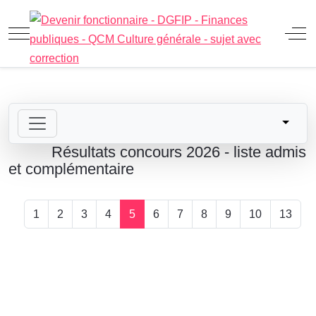
Mobile Menu Toggle
Off
Résultats concours 2026 - liste admis
et complémentaire
1
2
3
4
5
6
7
8
9
10
13