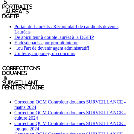
5
portraits
laureats
DGFIP
Portait de Lauréats : Récapitulatif de candidats devenus
Lauréats
De apiculteur à double lauréat à la DGFIP
Eudesdeparis - pur produit interne
...ou l'art de devenir agent administratif!
Un livre, un poney, un concours
Corrections
Douanes
&
Surveillant
penitentiaire
Correction QCM Controleur douanes SURVEILLANCE -
maths 2024
Correction QCM Controleur douanes SURVEILLANCE -
culture 2024
Correction QCM Controleur douanes SURVEILLANCE -
logique 2024