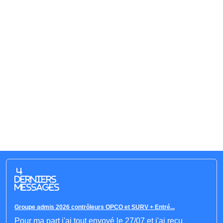
4
derniers
messages
Groupe admis 2026 contrôleurs OPCO et SURV + Entré...
Pour ma part j'ai tout envoyé le 27/07 et j'ai reçu