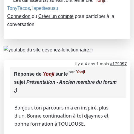
Les utilisateur(s) suivant ont remercié:
Yonji
,
TonyTacos
,
lapetitesusu
Connexion
ou
Créer un compte
pour participer à la
conversation.
il y a 4 ans 1 mois
#179097
par
Yonji
Réponse de
Yonji
sur le
sujet
Présentation - Ancien membre du forum
:)
Bonjour, ton parcours m'a en inspiré, plus
d'un. Bonne continuation à toi djaymes et
bonne formation à TOULOUSE.