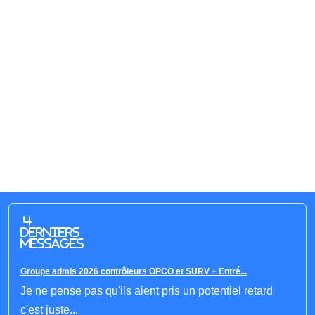
4
derniers
messages
Groupe admis 2026 contrôleurs OPCO et SURV + Entré...
Je ne pense pas qu'ils aient pris un potentiel retard
c'est juste...