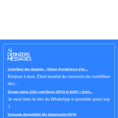
4
derniers
messages
Contrôleur des douanes – Retour d’expérience d’un ...
Bonjour à tous, Étant lauréat du concours de contrôleur
des...
Groupe admis 2026 contrôleurs OPCO et SURV + Entré...
Je veux bien le lien du WhatsApp si possible aussi svp
:)
Demande disponibilité dès titularisation RQTH