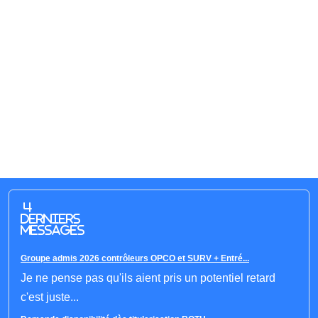
4
derniers
messages
Groupe admis 2026 contrôleurs OPCO et SURV + Entré...
Je ne pense pas qu'ils aient pris un potentiel retard
c'est juste...