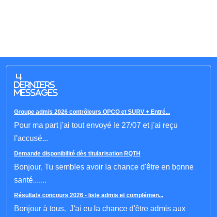
4
derniers
messages
Groupe admis 2026 contrôleurs OPCO et SURV + Entré...
Pour ma part j'ai tout envoyé le 27/07 et j'ai reçu
l'accusé...
Demande disponibilité dès titularisation RQTH
Bonjour, Tu sembles avoir la chance d'être en bonne
santé.......
Résultats concours 2026 - liste admis et complémen...
Bonjour à tous, J'ai eu la chance d'être admis aux