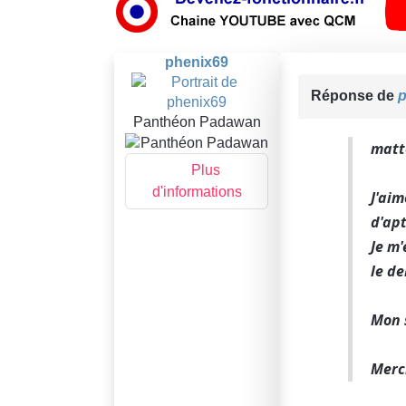
phenix69
Réponse de
p
Panthéon Padawan
matte
Plus
d'informations
J'aim
d'ap
Je m'
le de
Mon s
Merc