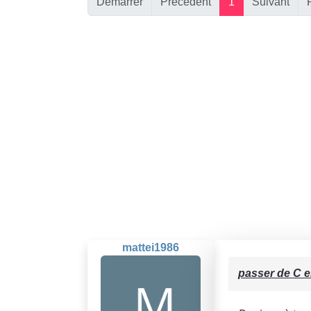
Démarrer
Précédent
1
Suivant
mattei1986
passer de C e