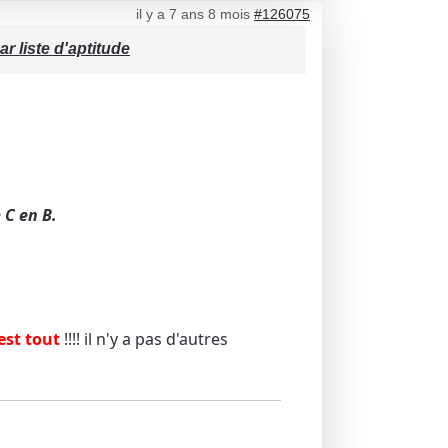
il y a 7 ans 8 mois
#126075
r liste d'aptitude
 C en B.
'est tout
!!!! il n'y a pas d'autres