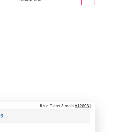
il y a 7 ans 8 mois
#126031
86