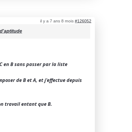
il y a 7 ans 8 mois
#126052
d'aptitude
C en B sans passer par la liste
mposer de B et A, et j'effectue depuis
on travail entant que B.