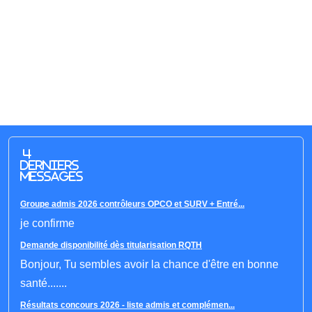
4
derniers
messages
Groupe admis 2026 contrôleurs OPCO et SURV + Entré...
je confirme
Demande disponibilité dès titularisation RQTH
Bonjour, Tu sembles avoir la chance d'être en bonne
santé.......
Résultats concours 2026 - liste admis et complémen...