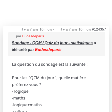
il y a 7 ans 10 mois
-
il y a 7 ans 10 mois
#124357
par
Eudesdeparis
Sondage - QCM / Quiz du jour - statistiques
a
été créé par
Eudesdeparis
La question du sondage est la suivante :
Pour les "QCM du jour", quelle matière
préferez vous ?
- logique
-maths
-logique+maths
-culture