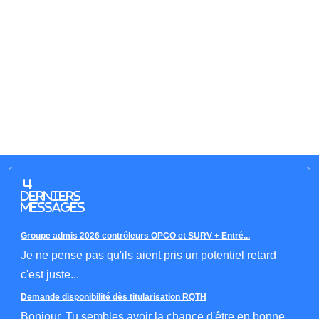
4
derniers
messages
Groupe admis 2026 contrôleurs OPCO et SURV + Entré...
Je ne pense pas qu'ils aient pris un potentiel retard
c'est juste...
Demande disponibilité dès titularisation RQTH
Bonjour, Tu sembles avoir la chance d'être en bonne