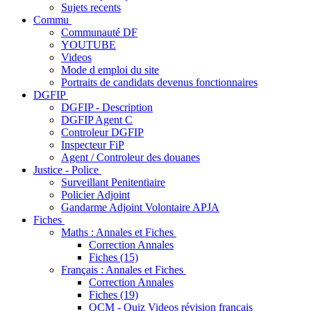
Sujets recents
Commu
Communauté DF
YOUTUBE
Videos
Mode d emploi du site
Portraits de candidats devenus fonctionnaires
DGFIP
DGFIP - Description
DGFIP Agent C
Controleur DGFIP
Inspecteur FiP
Agent / Controleur des douanes
Justice - Police
Surveillant Penitentiaire
Policier Adjoint
Gandarme Adjoint Volontaire APJA
Fiches
Maths : Annales et Fiches
Correction Annales
Fiches (15)
Français : Annales et Fiches
Correction Annales
Fiches (19)
QCM - Quiz Videos révision français