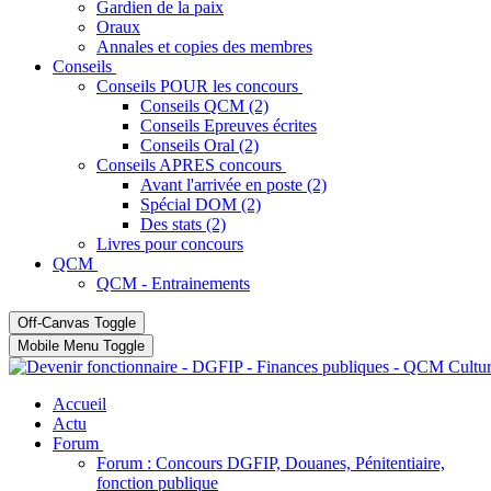
Gardien de la paix
Oraux
Annales et copies des membres
Conseils
Conseils POUR les concours
Conseils QCM (2)
Conseils Epreuves écrites
Conseils Oral (2)
Conseils APRES concours
Avant l'arrivée en poste (2)
Spécial DOM (2)
Des stats (2)
Livres pour concours
QCM
QCM - Entrainements
Off-Canvas Toggle
Mobile Menu Toggle
Accueil
Actu
Forum
Forum : Concours DGFIP, Douanes, Pénitentiaire,
fonction publique