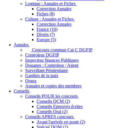
Logique : Annales et Fiches
Correction Annales
Fiches (8)
Culture : Annales et Fiches
Correction Annales
France (10)
Divers (7)
Europe (5)
Annales
Concours commun Cat C DGFIP
Controleur DGFIP
Inspecteur finances Publiques
Douanes : Controleur / Agent
Surveillant Pénitentiaire
Gardien de la paix
Oraux
Annales et copies des membres
Conseils
Conseils POUR les concours
Conseils QCM (2)
Conseils Epreuves écrites
Conseils Oral (2)
Conseils APRES concours
Avant l'arrivée en poste (2)
Spécial DOM (2)