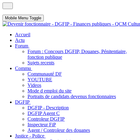
Mobile Menu Toggle
Accueil
Actu
Forum
Forum : Concours DGFIP, Douanes, Pénitentiaire,
fonction publique
Sujets recents
Commu
Communauté DF
YOUTUBE
Videos
Mode d emploi du site
Portraits de candidats devenus fonctionnaires
DGFIP
DGFIP - Description
DGFIP Agent C
Controleur DGFIP
Inspecteur FiP
Agent / Controleur des douanes
Justice - Police