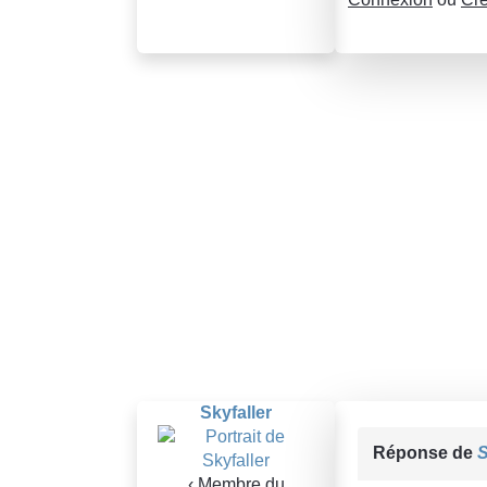
Skyfaller
Réponse de
S
‹ Membre du