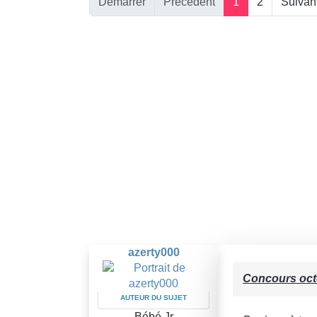
Démarrer
Précédent
1
2
Suivan
azerty000
Concours oct
AUTEUR DU SUJET
Bébé Jr