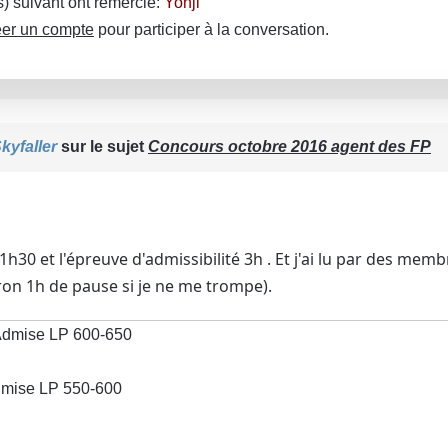
(s) suivant ont remercié:
Yonji
er un compte
pour participer à la conversation.
kyfaller
sur le sujet
Concours octobre 2016 agent des FP
h30 et l'épreuve d'admissibilité 3h . Et j'ai lu par des me
iron 1h de pause si je ne me trompe).
dmise LP 600-650
mise LP 550-600