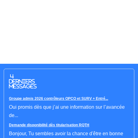
4
derniers
messages
Groupe admis 2026 contrôleurs OPCO et SURV + Entré...
Oui promis dès que j’ai une information sur l’avancée
de...
Demande disponibilité dès titularisation RQTH
Bonjour, Tu sembles avoir la chance d'être en bonne