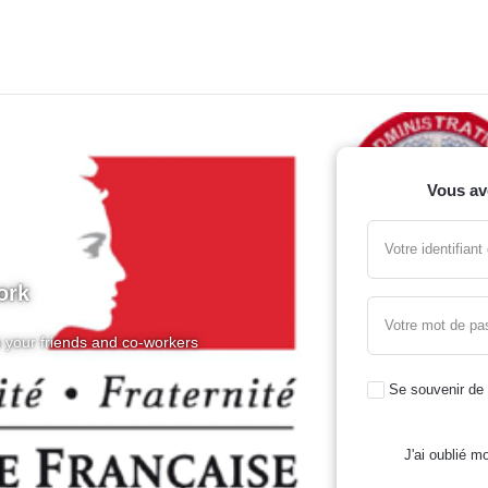
Vous av
Votre identifian
ork
Votre mot de pa
 your friends and co-workers
Se souvenir de
J'ai oublié mo