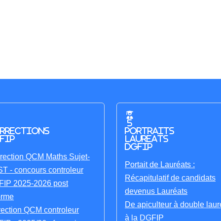
5
rrections
portraits
FIP
laureats
DGFIP
rection QCM Maths Sujet-
Portait de Lauréats :
T - concours controleur
Récapitulatif de candidats
IP 2025-2026 post
devenus Lauréats
orme
De apiculteur à double laur
rection QCM controleur
à la DGFIP