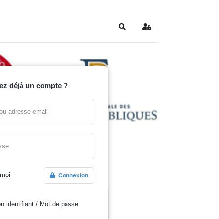
Search
Sign In
ez déjà un compte ?
t ou adresse email
sse
 moi
Connexion
n identifiant
/
Mot de passe