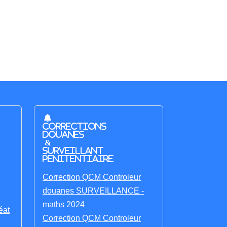
Corrections
Douanes
&
Surveillant
penitentiaire
Correction QCM Controleur
douanes SURVEILLANCE -
maths 2024
éat
Correction QCM Controleur