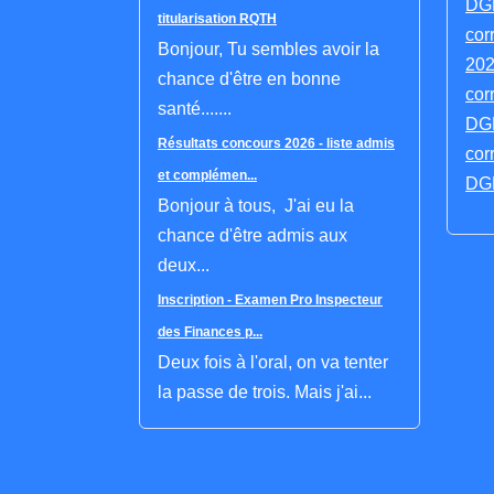
DGF
titularisation RQTH
cor
Bonjour, Tu sembles avoir la
202
chance d'être en bonne
cor
santé.......
DGF
Résultats concours 2026 - liste admis
cor
et complémen...
DGF
Bonjour à tous, J'ai eu la
chance d'être admis aux
deux...
Inscription - Examen Pro Inspecteur
des Finances p...
Deux fois à l'oral, on va tenter
la passe de trois. Mais j'ai...