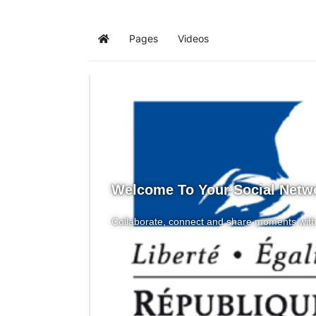
Pages
Videos
Home
Welcome To Your Social Netw
Collaborate, connect and share moments with