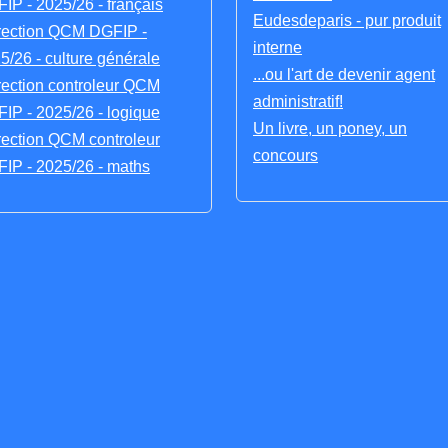
IP - 2025/26 - français
Eudesdeparis - pur produit
rection QCM DGFIP -
interne
5/26 - culture générale
...ou l'art de devenir agent
rection controleur QCM
administratif!
IP - 2025/26 - logique
Un livre, un poney, un
rection QCM controleur
concours
IP - 2025/26 - maths