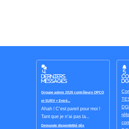
4
5
derniers
co
messages
DG
Cor
Groupe admis 2026 contrôleurs OPCO
TES
et SURV + Entré...
DGF
Ahah ! C’est pareil pour moi !
réf
Tant que je n’ai pas la...
cor
Demande disponibilité dès