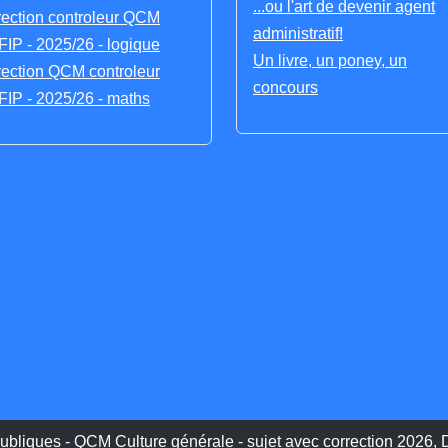
...ou l'art de devenir agent
rection controleur QCM
administratif!
IP - 2025/26 - logique
Un livre, un poney, un
rection QCM controleur
concours
IP - 2025/26 - maths
ubliques - QCM Culture générale - sujet avec correction 2026, D