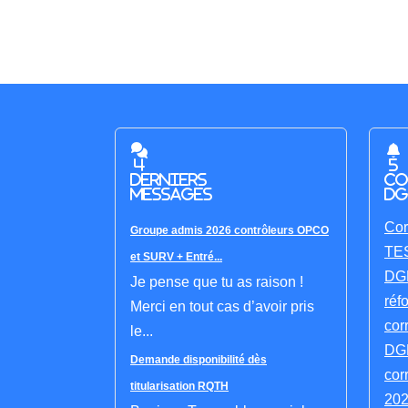
4
5
derniers
co
messages
DG
Cor
Groupe admis 2026 contrôleurs OPCO
TES
et SURV + Entré...
DGF
Je pense que tu as raison !
réf
Merci en tout cas d’avoir pris
cor
le...
DGF
Demande disponibilité dès
cor
titularisation RQTH
202