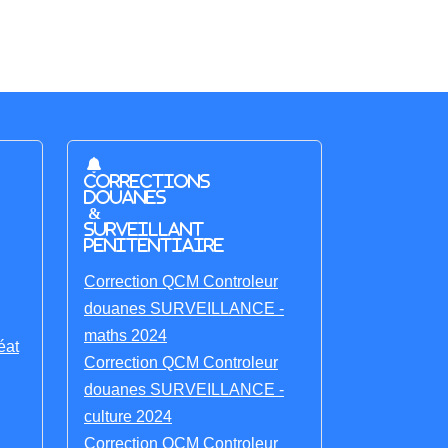
Corrections
Douanes
&
Surveillant
penitentiaire
Correction QCM Controleur
douanes SURVEILLANCE -
maths 2024
éat
Correction QCM Controleur
douanes SURVEILLANCE -
culture 2024
Correction QCM Controleur