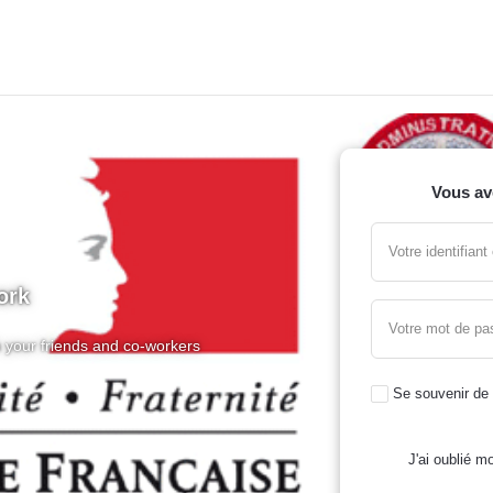
Vous av
Votre identifian
ork
Votre mot de pa
 your friends and co-workers
Se souvenir de
J'ai oublié mo