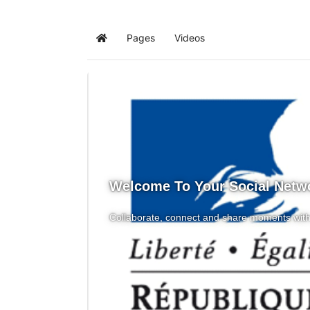
Pages
Videos
Home
Welcome To Your Social Netw
Collaborate, connect and share moments with