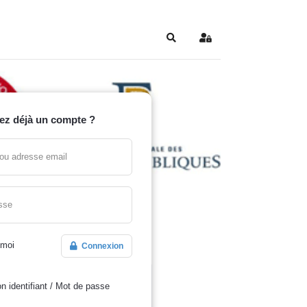
Search
Sign In
ez déjà un compte ?
t ou adresse email
sse
 moi
Connexion
n identifiant
/
Mot de passe