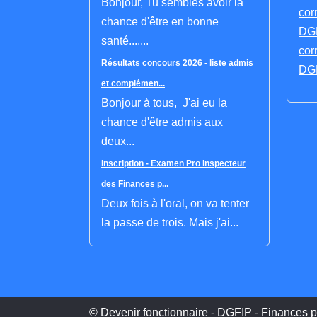
Bonjour, Tu sembles avoir la
cor
chance d'être en bonne
DGF
santé.......
cor
Résultats concours 2026 - liste admis
DGF
et complémen...
Bonjour à tous, J'ai eu la
chance d'être admis aux
deux...
Inscription - Examen Pro Inspecteur
des Finances p...
Deux fois à l'oral, on va tenter
la passe de trois. Mais j'ai...
© Devenir fonctionnaire - DGFIP - Finances p