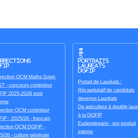
5
rrections
portraits
FIP
laureats
DGFIP
rection QCM Maths Sujet-
Portait de Lauréats :
T - concours controleur
Récapitulatif de candidats
IP 2025-2026 post
devenus Lauréats
orme
De apiculteur à double laur
rection QCM controleur
à la DGFIP
IP - 2025/26 - français
Eudesdeparis - pur produit
rection QCM DGFIP -
interne
5/26 - culture générale