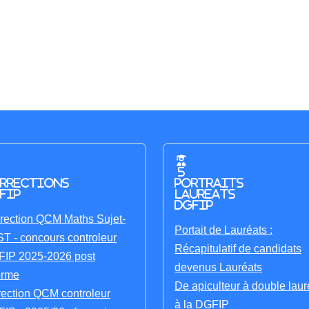
5
rrections
portraits
FIP
laureats
DGFIP
rection QCM Maths Sujet-
Portait de Lauréats :
T - concours controleur
Récapitulatif de candidats
IP 2025-2026 post
devenus Lauréats
orme
De apiculteur à double laur
rection QCM controleur
à la DGFIP