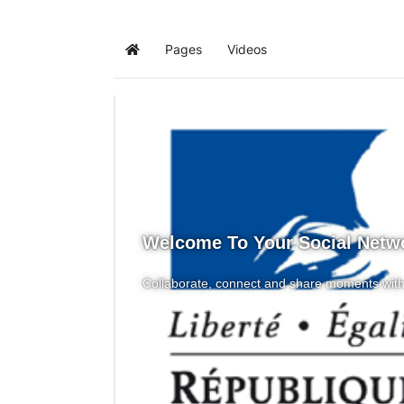
Pages
Videos
Home
Welcome To Your Social Netw
Collaborate, connect and share moments with