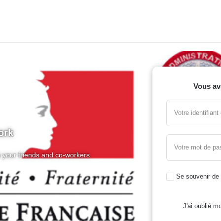
Vous av
Votre identifian
ork
Votre mot de pa
 your friends and co-workers
Se souvenir de
J'ai oublié mo