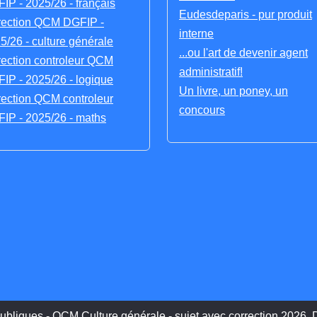
IP - 2025/26 - français
Eudesdeparis - pur produit
rection QCM DGFIP -
interne
5/26 - culture générale
...ou l'art de devenir agent
rection controleur QCM
administratif!
IP - 2025/26 - logique
Un livre, un poney, un
rection QCM controleur
concours
IP - 2025/26 - maths
ubliques - QCM Culture générale - sujet avec correction 2026, D