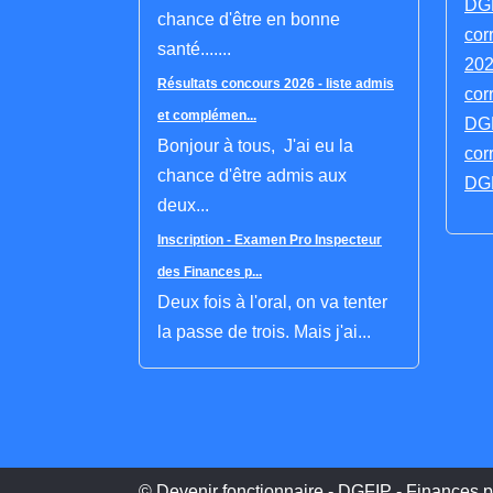
DGF
chance d'être en bonne
cor
santé.......
202
Résultats concours 2026 - liste admis
cor
et complémen...
DGF
Bonjour à tous, J'ai eu la
cor
chance d'être admis aux
DGF
deux...
Inscription - Examen Pro Inspecteur
des Finances p...
Deux fois à l'oral, on va tenter
la passe de trois. Mais j'ai...
© Devenir fonctionnaire - DGFIP - Finances p