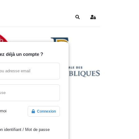
Search
Sign In
ez déjà un compte ?
t ou adresse email
sse
 moi
Connexion
n identifiant
/
Mot de passe