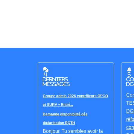
4
5
derniers
co
messages
DG
Cor
Groupe admis 2026 contrôleurs OPCO
TES
et SURV + Entré...
DGF
Demande disponibilité dès
réf
titularisation RQTH
cor
Bonjour, Tu sembles avoir la