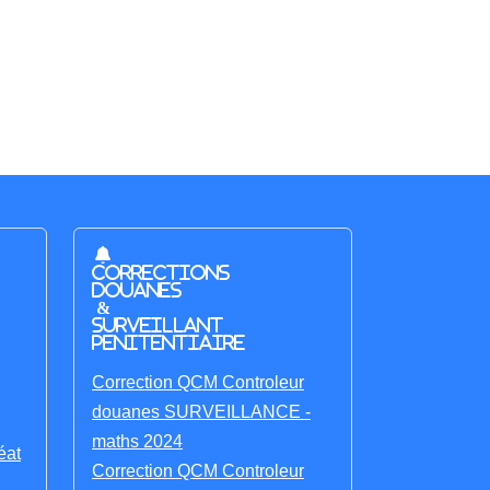
Corrections
Douanes
&
Surveillant
penitentiaire
Correction QCM Controleur
douanes SURVEILLANCE -
maths 2024
éat
Correction QCM Controleur